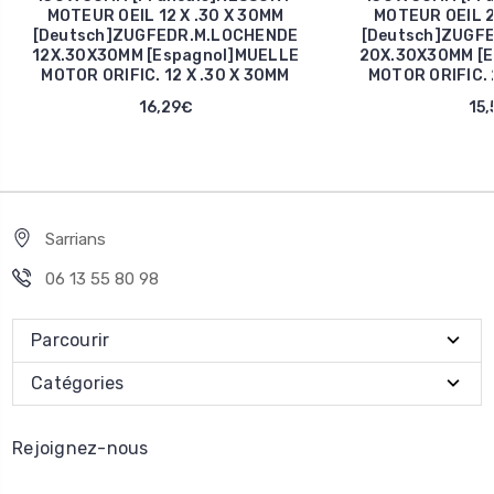
MOTEUR OEIL 12 X .30 X 30MM
MOTEUR OEIL 2
[Deutsch]ZUGFEDR.M.LOCHENDE
[Deutsch]ZUGF
12X.30X30MM [Espagnol]MUELLE
20X.30X30MM [E
MOTOR ORIFIC. 12 X .30 X 30MM
MOTOR ORIFIC. 
16,29€
15,
Sarrians
06 13 55 80 98
Parcourir
Catégories
Rejoignez-nous