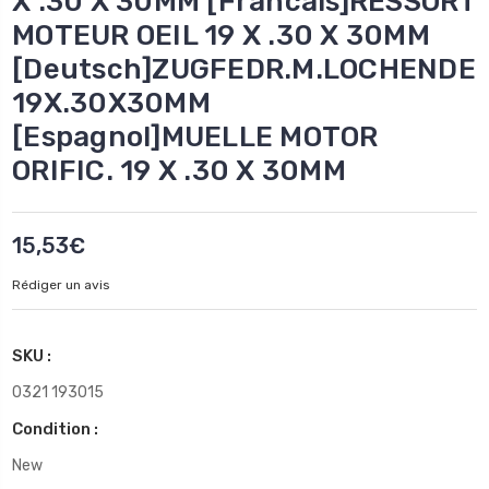
X .30 X 30MM [Francais]RESSORT
MOTEUR OEIL 19 X .30 X 30MM
[Deutsch]ZUGFEDR.M.LOCHENDE
19X.30X30MM
[Espagnol]MUELLE MOTOR
ORIFIC. 19 X .30 X 30MM
15,53€
Rédiger un avis
SKU :
0321 193015
Condition :
New