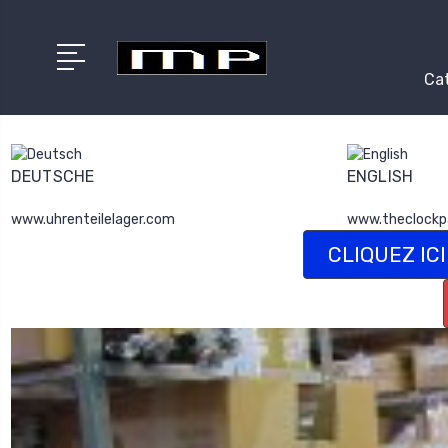
Cat
DEUTSCHE
ENGLISH
www.uhrenteilelager.com
www.theclockp
CLIQUEZ ICI