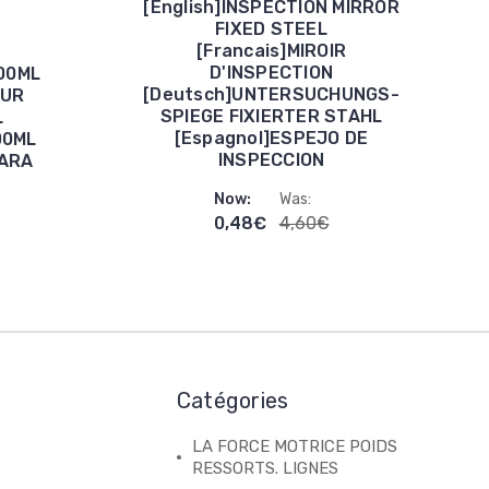
[English]INSPECTION MIRROR
FIXED STEEL
[Francais]MIROIR
D'INSPECTION
100ML
[Deutsch]UNTERSUCHUNGS-
OUR
SPIEGE FIXIERTER STAHL
L
[Espagnol]ESPEJO DE
00ML
INSPECCION
PARA
Now:
Was:
0,48€
4,60€
Catégories
LA FORCE MOTRICE POIDS
RESSORTS. LIGNES