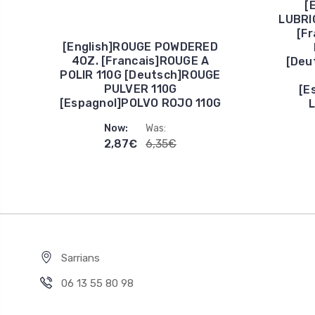
[
LUBRI
[F
[English]ROUGE POWDERED
4OZ. [Francais]ROUGE A
[Deu
POLIR 110G [Deutsch]ROUGE
PULVER 110G
[E
[Espagnol]POLVO ROJO 110G
Now:
Was:
2,87€
6,35€
Sarrians
06 13 55 80 98