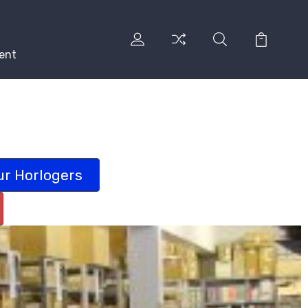
ent
ur Horlogers