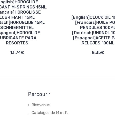
English]HOROGLIDE
CANT M-SPRINGS 15ML.
rancais]HOROGLISSE
LUBRIFIANT 15ML
[English]CLOCK OIL 
tsch]HOROGLIDE 15ML
[Francais]HUILE P
SCHMIERMITTEL
PENDULES 100M
spagnol]HOROGLIDE
[Deutsch]UHRNOL 1
LUBRICANTE PARA
[Espagnol]ACEITE 
RESORTES
RELOJES 100ML
13,74€
8,35€
Parcourir
Bienvenue
Catalogue de M et P,