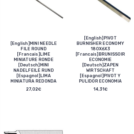
[English]PIVOT
[English]MINI NEEDLE
BURNISHER ECONOMY
FILE ROUND
180X6X3
[Francais]LIME
[Francais]BRUNISSOIR
MINIATURE RONDE
ECONOMIE
[Deutsch]MINI
[Deutsch]ZAPEN
NADELFEILE RUND
WIRTSCHAFT
[Espagnol]LIMA
[Espagnol]PIVOT Y
MINIATURA REDONDA
PULIDOR ECONOMIA
27,02€
14,31€