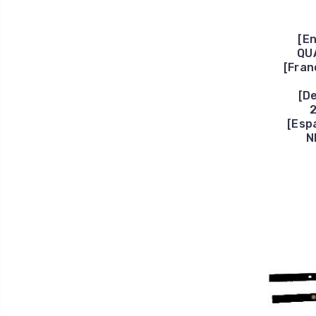
[E
QU
[Fran
[D
[Esp
N