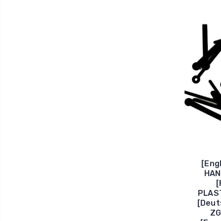
[Eng
HAN
[
PLAS
[Deu
ZG