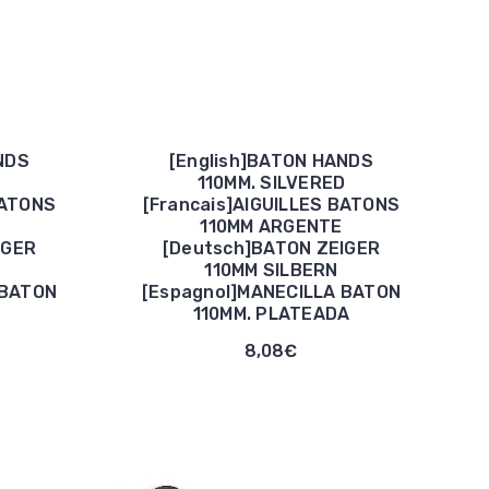
NDS
[English]BATON HANDS
110MM. SILVERED
BATONS
[Francais]AIGUILLES BATONS
110MM ARGENTE
IGER
[Deutsch]BATON ZEIGER
110MM SILBERN
 BATON
[Espagnol]MANECILLA BATON
110MM. PLATEADA
8,08€