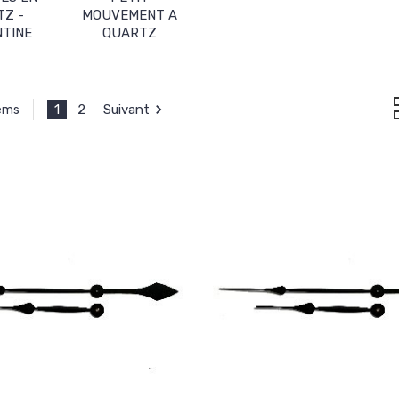
TZ -
MOUVEMENT A
NTINE
QUARTZ
1
2
Suivant
tems