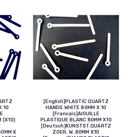
UARTZ
[English]PLASTIC QUARTZ
 10
HANDS WHITE 80MM X 10
LE
[Francais]AIGUILLE
 (X10)
PLASTIQUE BLANC 80MM X10
Z
[Deutsch]KUNSTST.QUARTZ
80MM X
ZGER. W. 80MM X10