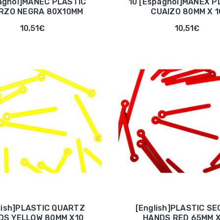
agnol]MANEC PLASTIC
10 [Espagnol]MANEX P
RZO NEGRA 80X10MM
CUAIZO 80MM X 1
10,51€
10,51€
lish]PLASTIC QUARTZ
[English]PLASTIC S
DS YELLOW 80MM X10
HANDS RED 65MM X