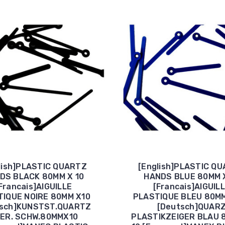
lish]PLASTIC QUARTZ
[English]PLASTIC Q
DS BLACK 80MM X 10
HANDS BLUE 80MM X
Francais]AIGUILLE
[Francais]AIGUIL
TIQUE NOIRE 80MM X10
PLASTIQUE BLEU 80MM
tsch]KUNSTST.QUARTZ
[Deutsch]QUAR
ER. SCHW.80MMX10
PLASTIKZEIGER BLAU 