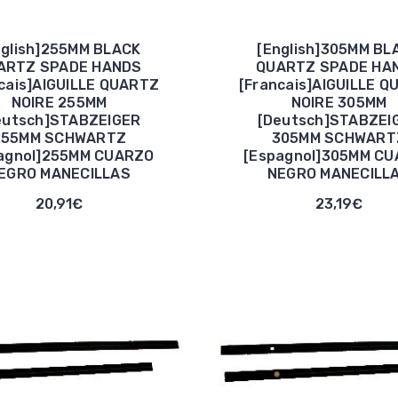
nglish]255MM BLACK
[English]305MM BL
ARTZ SPADE HANDS
QUARTZ SPADE HA
cais]AIGUILLE QUARTZ
[Francais]AIGUILLE 
NOIRE 255MM
NOIRE 305MM
eutsch]STABZEIGER
[Deutsch]STABZEI
255MM SCHWARTZ
305MM SCHWART
agnol]255MM CUARZO
[Espagnol]305MM C
EGRO MANECILLAS
NEGRO MANECILL
20,91€
23,19€