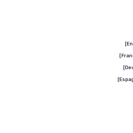
[E
[Fran
[De
[Espa