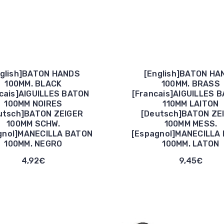
nglish]BATON HANDS
[English]BATON HA
100MM. BLACK
100MM. BRASS
cais]AIGUILLES BATON
[Francais]AIGUILLES 
100MM NOIRES
110MM LAITON
utsch]BATON ZEIGER
[Deutsch]BATON ZE
100MM SCHW.
100MM MESS.
gnol]MANECILLA BATON
[Espagnol]MANECILLA
100MM. NEGRO
100MM. LATON
4,92€
9,45€