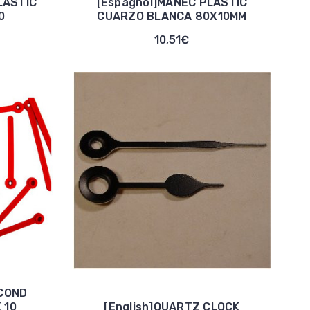
LASTIC
[Espagnol]MANEC PLASTIC
0
CUARZO BLANCA 80X10MM
10,51€
ECOND
 10
[English]QUARTZ CLOCK