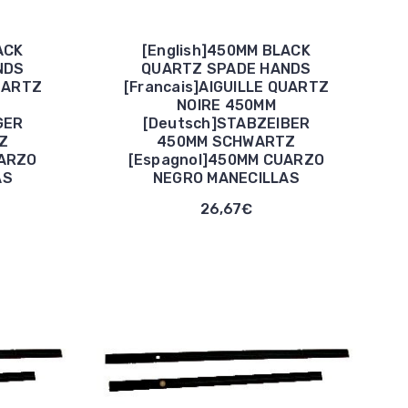
ACK
[English]450MM BLACK
NDS
QUARTZ SPADE HANDS
QUARTZ
[Francais]AIGUILLE QUARTZ
NOIRE 450MM
GER
[Deutsch]STABZEIBER
Z
450MM SCHWARTZ
UARZO
[Espagnol]450MM CUARZO
AS
NEGRO MANECILLAS
26,67€