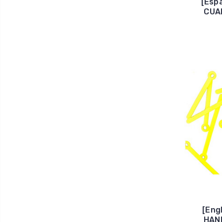
[Esp
CUA
[Eng
HAN