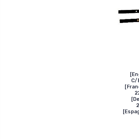
[En
C/
[Fran
2
[D
[Espa