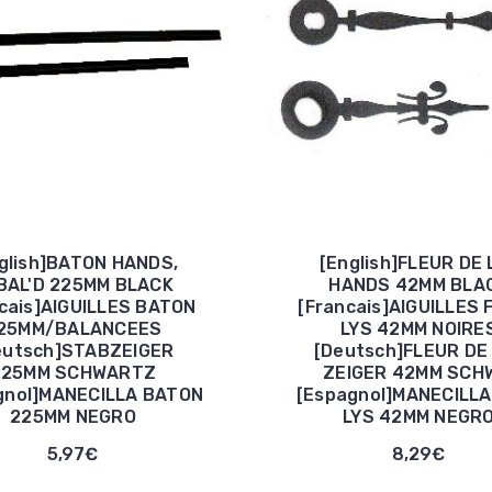
glish]BATON HANDS,
[English]FLEUR DE 
BAL'D 225MM BLACK
HANDS 42MM BLA
cais]AIGUILLES BATON
[Francais]AIGUILLES 
25MM/BALANCEES
LYS 42MM NOIRE
eutsch]STABZEIGER
[Deutsch]FLEUR DE
225MM SCHWARTZ
ZEIGER 42MM SCH
gnol]MANECILLA BATON
[Espagnol]MANECILLA
225MM NEGRO
LYS 42MM NEGR
5,97€
8,29€