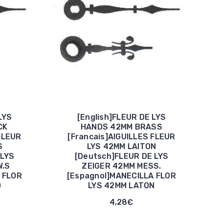
LYS
[English]FLEUR DE LYS
CK
HANDS 42MM BRASS
FLEUR
[Francais]AIGUILLES FLEUR
S
LYS 42MM LAITON
 LYS
[Deutsch]FLEUR DE LYS
W.S
ZEIGER 42MM MESS.
 FLOR
[Espagnol]MANECILLA FLOR
O
LYS 42MM LATON
4,28€