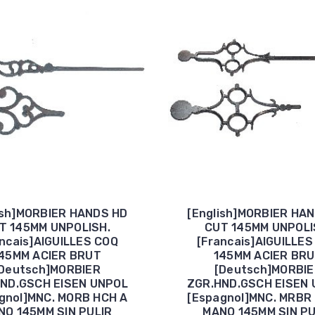
ish]MORBIER HANDS HD
[English]MORBIER HA
T 145MM UNPOLISH.
CUT 145MM UNPOLI
ancais]AIGUILLES COQ
[Francais]AIGUILLES
45MM ACIER BRUT
145MM ACIER BR
Deutsch]MORBIER
[Deutsch]MORBI
ND.GSCH EISEN UNPOL
ZGR.HND.GSCH EISEN
gnol]MNC. MORB HCH A
[Espagnol]MNC. MRBR
NO 145MM SIN PULIR
MANO 145MM SIN PU