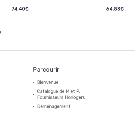
74,40€
64,83€
s
Parcourir
Bienvenue
Catalogue de M et P,
Fournisseurs Horlogers
Déménagement