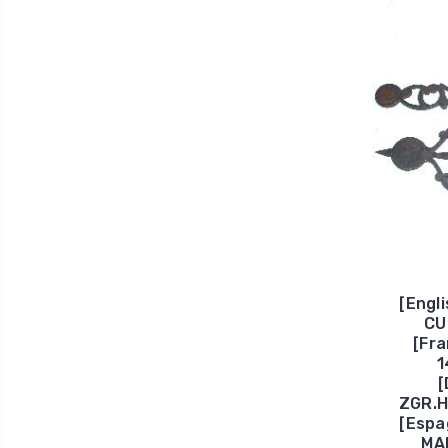
[Engl
CU
[Fr
1
[
ZGR.H
[Espa
MA