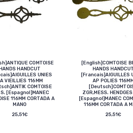
ish]ANTIQUE COMTOISE
[English]COMTOISE 
HANDS HANDCUT
HANDS HANDCU
ncais]AIGUILLES UNIES
[Francais]AIGUILLES 
A VIEILLIES 116MM
AP POLIES 116M
tsch]ANTIK COMTOISE
[Deutsch]COMTOI
S. [Espagnol]MANEC
ZGR,MESS. HENDGES
ISE 116MM CORTADA A
[Espagnol]MANEC CO
MANO
116MM CORTADA A 
25,51€
25,51€