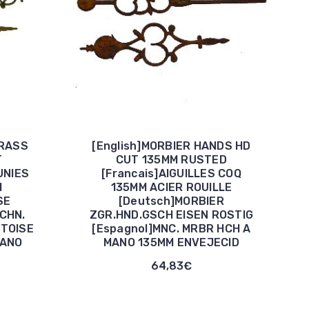
BRASS
[English]MORBIER HANDS HD
T
CUT 135MM RUSTED
UNIES
[Francais]AIGUILLES COQ
M
135MM ACIER ROUILLE
SE
[Deutsch]MORBIER
CHN.
ZGR.HND.GSCH EISEN ROSTIG
MTOISE
[Espagnol]MNC. MRBR HCH A
MANO
MANO 135MM ENVEJECID
64,83€