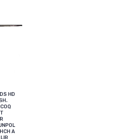
NDS HD
SH.
 COQ
UT
ER
 UNPOL
 HCH A
LIR