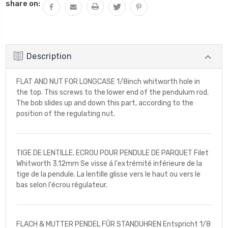
share on:
:
QUANTITÉ
:
Description
FLAT AND NUT FOR LONGCASE 1/8inch whitworth hole in
the top. This screws to the lower end of the pendulum rod.
The bob slides up and down this part, according to the
position of the regulating nut.
TIGE DE LENTILLE, ECROU POUR PENDULE DE PARQUET Filet
Whitworth 3.12mm Se visse á l'extrémité inférieure de la
tige de la pendule. La lentille glisse vers le haut ou vers le
bas selon l'écrou régulateur.
FLACH & MUTTER PENDEL FÛR STANDUHREN Entspricht 1/8