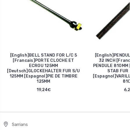
[English]BELL STAND FOR L/C 5
[English]PENDU
[Francais]PORTE CLOCHE ET
32 INCH [Fran
ECROU 125MM
PENDULE 810MM 
[Deutsch]GLOCKEHALTER FUR S/U
STAB FUR 
125MM [Espagnol]PIE DE TIMBRE
[Espagnol]VARIL
125MM
81
19,24€
6,
Sarrians