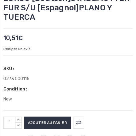
FUR S/U [Espagnol]PLANO Y
TUERCA
10,51€
Rédiger un avis
SKU :
0273 000115
Condition :
New
Stock
AUGMENTER
actuel
LA
DIMINUER
QUANTITÉ
LA
: