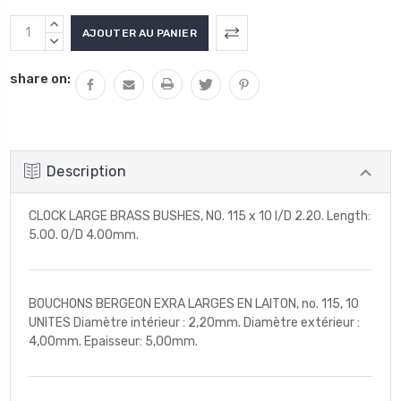
Stock
AUGMENTER
actuel
LA
DIMINUER
QUANTITÉ
LA
:
share on:
:
QUANTITÉ
:
Description
CLOCK LARGE BRASS BUSHES, NO. 115 x 10 I/D 2.20. Length:
5.00. O/D 4.00mm.
BOUCHONS BERGEON EXRA LARGES EN LAITON, no. 115, 10
UNITES Diamètre intérieur : 2,20mm. Diamètre extérieur :
4,00mm. Epaisseur: 5,00mm.