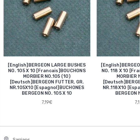
[English]BERGEON LARGE BUSHES
[English]BERGE
NO. 105 X 10 [Francais]BOUCHONS
NO. 118 X 10 [F
MORBIER NO.105 (10)
MORBIER N
[Deutsch]BERGEON FUTTER, GR.
[Deutsch]BERGE
NR.105X10 [Espagnol]BUCHONES
NR.118X10 [Esp
BERGEON NO. 105 X 10
BERGEON NO
7,19€
7,
Sarrians