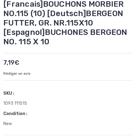
[Francais]BOUCHONS MORBIER
NO.115 (10) [Deutsch]BERGEON
FUTTER, GR. NR.115X10
[Espagnol]BUCHONES BERGEON
NO. 115 X 10
7,19€
Rédiger un avis
SKU :
1093 111515
Condition :
New