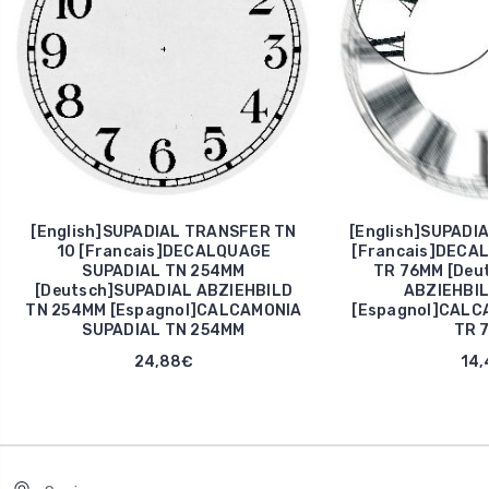
[English]SUPADIAL TRANSFER TN
[English]SUPADI
10 [Francais]DECALQUAGE
[Francais]DECA
SUPADIAL TN 254MM
TR 76MM [Deu
[Deutsch]SUPADIAL ABZIEHBILD
ABZIEHBIL
TN 254MM [Espagnol]CALCAMONIA
[Espagnol]CALC
SUPADIAL TN 254MM
TR 
24,88€
14,