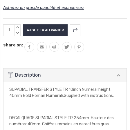
Achetez en grande quantité et économisez
Stock
AUGMENTER
actuel
LA
DIMINUER
QUANTITÉ
LA
:
share on:
:
QUANTITÉ
:
Description
SUPADIAL TRANSFER STYLE TR 10inch Numeral height:
40mm Bold Roman NumeralsSupplied with instructions.
DECALQUAGE SUPADIAL STYLE TR 254mm. Hauteur des
numéros: 40mm. Chiffres romains en caractères gras