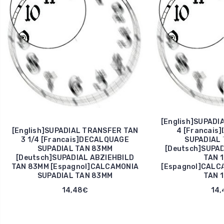
[English]SUPADI
[English]SUPADIAL TRANSFER TAN
4 [Francais
3 1/4 [Francais]DECALQUAGE
SUPADIAL 
SUPADIAL TAN 83MM
[Deutsch]SUPAD
[Deutsch]SUPADIAL ABZIEHBILD
TAN 
TAN 83MM [Espagnol]CALCAMONIA
[Espagnol]CALC
SUPADIAL TAN 83MM
TAN 
14,48€
14,