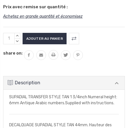
Prix avec remise sur quantité :
Achetez en grande quantité et économisez
Stock
AUGMENTER
actuel
LA
DIMINUER
QUANTITÉ
LA
:
share on:
:
QUANTITÉ
:
Description
SUPADIAL TRANSFER STYLE TAN 1 3/4inch Numeral height:
6mm Antique Arabic numbers.Supplied with instructions.
DECALQUAGE SUPADIAL STYLE TAN 44mm. Hauteur des