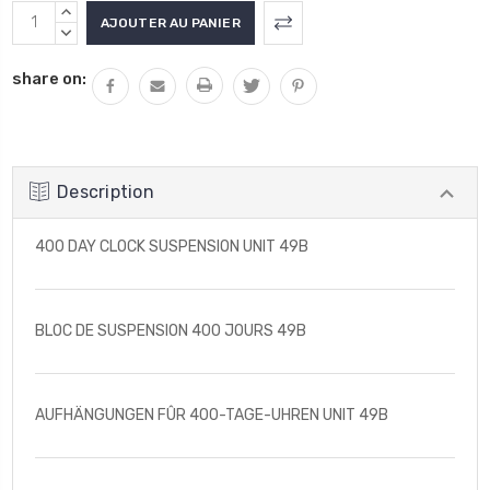
AUGMENTER
LA
DIMINUER
QUANTITÉ
LA
share on:
:
QUANTITÉ
:
Description
400 DAY CLOCK SUSPENSION UNIT 49B
BLOC DE SUSPENSION 400 JOURS 49B
AUFHÄNGUNGEN FÛR 400-TAGE-UHREN UNIT 49B