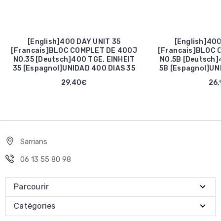
[English]400 DAY UNIT 35
[English]400
[Francais]BLOC COMPLET DE 400J
[Francais]BLOC 
NO.35 [Deutsch]400 TGE. EINHEIT
NO.5B [Deutsch]
35 [Espagnol]UNIDAD 400 DIAS 35
5B [Espagnol]UN
29,40€
26,
Sarrians
06 13 55 80 98
Parcourir
Catégories