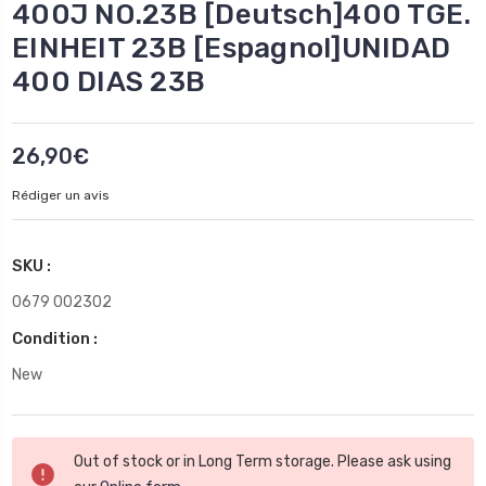
400J NO.23B [Deutsch]400 TGE.
EINHEIT 23B [Espagnol]UNIDAD
400 DIAS 23B
26,90€
Rédiger un avis
SKU :
0679 002302
Condition :
New
Stock
Out of stock or in Long Term storage. Please ask using
actuel