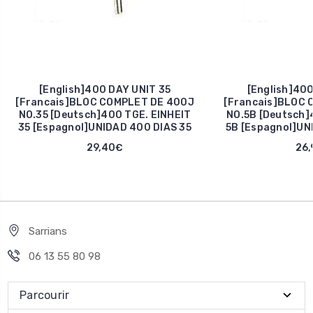
[English]400 DAY UNIT 35
[English]400
[Francais]BLOC COMPLET DE 400J
[Francais]BLOC 
NO.35 [Deutsch]400 TGE. EINHEIT
NO.5B [Deutsch]
35 [Espagnol]UNIDAD 400 DIAS 35
5B [Espagnol]UN
29,40€
26,
Sarrians
06 13 55 80 98
Parcourir