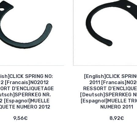
lish]CLICK SPRING NO:
[English]CLICK SPRIN
12 [Francais]NO2012
2011 [Francais]NO2
ORT D'ENCLIQUETAGE
RESSORT D'ENCLIQU
utsch]SPERRKEG NR.
[Deutsch]SPERRKEG NR
2 [Espagnol]MUELLE
[Espagnol]MUELLE TR
QUETE NUMERO 2012
NUMERO 2011
9,56€
8,92€