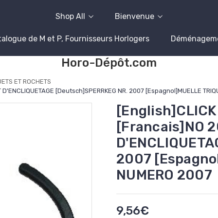
Shop All
Bienvenue
alogue de M et P, Fournisseurs Horlogers
Déménagem
Horo-Dépôt.com
UETS ET ROCHETS
ORT D'ENCLIQUETAGE [Deutsch]SPERRKEG NR. 2007 [Espagnol]MUELLE TR
[English]CLIC
[Francais]NO 
D'ENCLIQUETA
2007 [Espagno
NUMERO 2007
9,56€