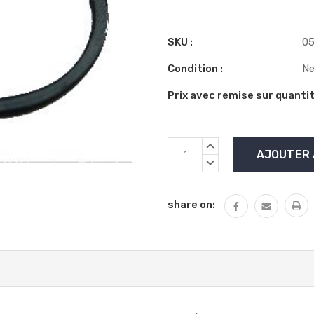
SKU :
05
Condition :
N
Prix avec remise sur quantit
Stock
AUGMENTER
actuel
LA
DIMINUER
QUANTITÉ
:
LA
:
QUANTITÉ
share on:
: