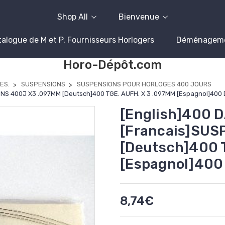
Shop All
Bienvenue
alogue de M et P, Fournisseurs Horlogers
Déménagem
Horo-Dépôt.com
ES.
SUSPENSIONS
SUSPENSIONS POUR HORLOGES 400 JOURS
NS 400J X3 .097MM [Deutsch]400 TGE. AUFH. X 3 .097MM [Espagnol]400 
[English]400 
[Francais]SUS
[Deutsch]400 
[Espagnol]400
8,74€