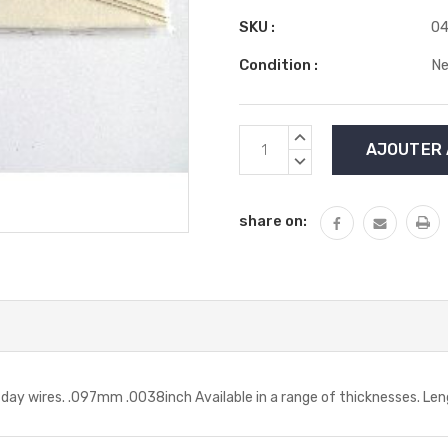
SKU :
04
Condition :
N
Stock
AUGMENTER
actuel
LA
DIMINUER
QUANTITÉ
:
LA
:
QUANTITÉ
share on:
:
y wires. .097mm .0038inch Available in a range of thicknesses. L