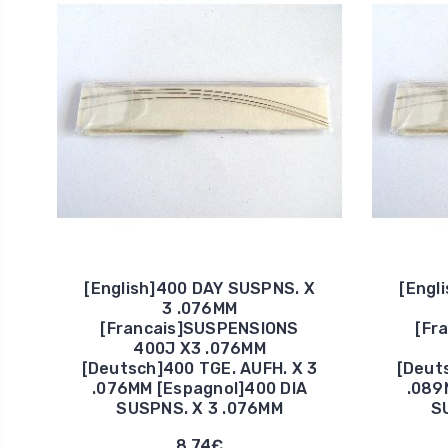
[English]400 DAY SUSPNS. X
[Engl
3 .076MM
[Francais]SUSPENSIONS
[Fr
400J X3 .076MM
[Deutsch]400 TGE. AUFH. X 3
[Deut
.076MM [Espagnol]400 DIA
.089
SUSPNS. X 3 .076MM
S
8,74€