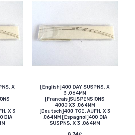
PNS. X
[English]400 DAY SUSPNS. X
3 .064MM
IONS
[Francais]SUSPENSIONS
400J X3 .064MM
H. X 3
[Deutsch]400 TGE. AUFH. X 3
0 DIA
.064MM [Espagnol]400 DIA
MM
SUSPNS. X 3 .064MM
8,74€