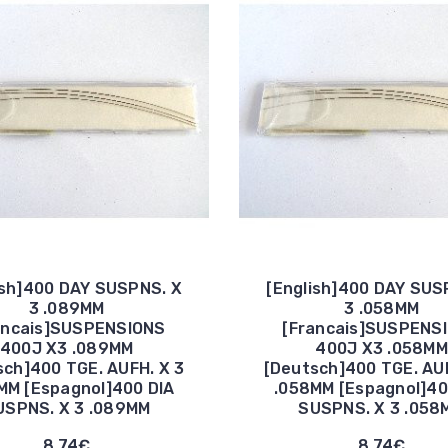
ish]400 DAY SUSPNS. X
[English]400 DAY SUS
3 .089MM
3 .058MM
ancais]SUSPENSIONS
[Francais]SUSPENS
400J X3 .089MM
400J X3 .058MM
sch]400 TGE. AUFH. X 3
[Deutsch]400 TGE. AUF
MM [Espagnol]400 DIA
.058MM [Espagnol]40
USPNS. X 3 .089MM
SUSPNS. X 3 .058
8,74€
8,74€