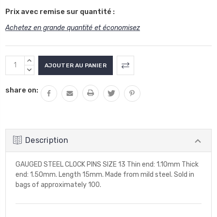
Prix avec remise sur quantité :
Achetez en grande quantité et économisez
Stock
AUGMENTER
actuel
LA
DIMINUER
QUANTITÉ
LA
:
share on:
:
QUANTITÉ
:
Description
GAUGED STEEL CLOCK PINS SIZE 13 Thin end: 1.10mm Thick
end: 1.50mm. Length 15mm. Made from mild steel. Sold in
bags of approximately 100.