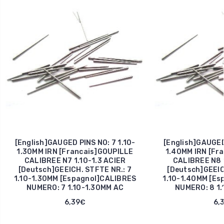
[English]GAUGED PINS NO: 7 1.10-
[English]GAUGED 
1.30MM IRN [Francais]GOUPILLE
1.40MM IRN [Fr
CALIBREE N7 1.10-1.3 ACIER
CALIBREE N8 1
[Deutsch]GEEICH. STFTE NR.: 7
[Deutsch]GEEIC
1.10-1.30MM [Espagnol]CALIBRES
1.10-1.40MM [Es
NUMERO: 7 1.10-1.30MM AC
NUMERO: 8 1.
6,39€
6,