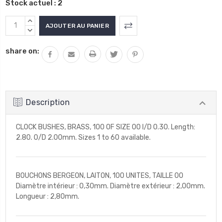
Stock actuel :
2
AUGMENTER
LA
DIMINUER
QUANTITÉ
LA
share on:
:
QUANTITÉ
:
Description
CLOCK BUSHES, BRASS, 100 OF SIZE 00 I/D 0.30. Length:
2.80. O/D 2.00mm. Sizes 1 to 60 available.
BOUCHONS BERGEON, LAITON, 100 UNITES, TAILLE 00
Diamètre intérieur : 0,30mm. Diamètre extérieur : 2,00mm.
Longueur : 2,80mm.