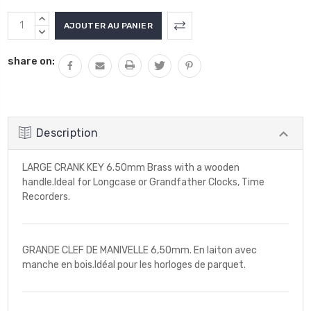
Stock
AUGMENTER
actuel
LA
DIMINUER
QUANTITÉ
LA
:
share on:
:
QUANTITÉ
:
Description
LARGE CRANK KEY 6.50mm Brass with a wooden
handle.Ideal for Longcase or Grandfather Clocks, Time
Recorders.
GRANDE CLEF DE MANIVELLE 6,50mm. En laiton avec
manche en bois.Idéal pour les horloges de parquet.