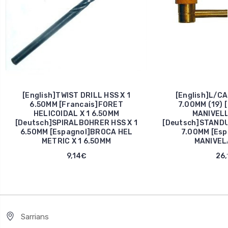
[English]TWIST DRILL HSS X 1
[English]L/C
6.50MM [Francais]FORET
7.00MM (19) 
HELICOIDAL X 1 6.50MM
MANIVELL
[Deutsch]SPIRALBOHRER HSS X 1
[Deutsch]STAND
6.50MM [Espagnol]BROCA HEL
7.00MM [Esp
METRIC X 1 6.50MM
MANIVEL
9,14€
26,
Sarrians