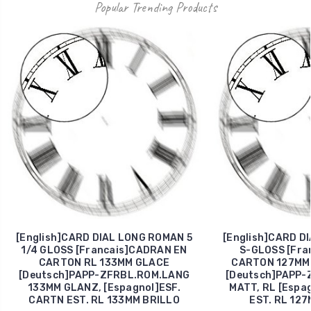
Popular Trending Products
[English]CARD DIAL LONG ROMAN 5
[English]CARD D
1/4 GLOSS [Francais]CADRAN EN
S-GLOSS [Fra
CARTON RL 133MM GLACE
CARTON 127MM 
[Deutsch]PAPP-ZFRBL.ROM.LANG
[Deutsch]PAPP-
133MM GLANZ, [Espagnol]ESF.
MATT, RL [Espa
CARTN EST. RL 133MM BRILLO
EST. RL 127