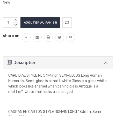
New
Stock
AUGMENTER
actuel
LA
DIMINUER
QUANTITÉ
LA
:
share on:
:
QUANTITÉ
:
Description
CARD DIAL STYLE RL 5 1/4inch SEMI-GLOSS Long Roman
Numerals. Semi-gloss is a matt white.Gloss is a gloss white
which looks like enamel when behind glass.Antique is a
matt off-white that looks a little aged.
CADRAN EN CARTON STYLE ROMAIN LONG 133mm. Semi