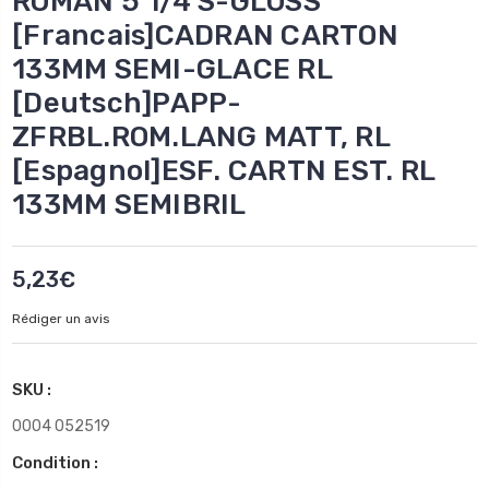
ROMAN 5 1/4 S-GLOSS
[Francais]CADRAN CARTON
133MM SEMI-GLACE RL
[Deutsch]PAPP-
ZFRBL.ROM.LANG MATT, RL
[Espagnol]ESF. CARTN EST. RL
133MM SEMIBRIL
5,23€
Rédiger un avis
SKU :
0004 052519
Condition :