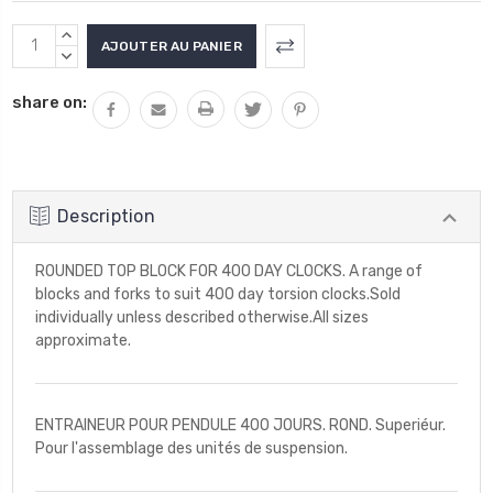
Stock
AUGMENTER
actuel
LA
DIMINUER
QUANTITÉ
LA
:
share on:
:
QUANTITÉ
:
Description
ROUNDED TOP BLOCK FOR 400 DAY CLOCKS. A range of
blocks and forks to suit 400 day torsion clocks.Sold
individually unless described otherwise.All sizes
approximate.
ENTRAINEUR POUR PENDULE 400 JOURS. ROND. Superiéur.
Pour l'assemblage des unités de suspension.