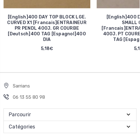
[English]400 DAY TOP BLOCK LGE.
[English]400 
CURVED X1 [Francais]ENTRAINEUR
SMALL C
PR PENDL 400J. GR COURBE
[Francais]ENTR
[Deutsch]400 TAG [Espagnol]400
400J. PT COURB
DIA
TAG [Espag
5,18€
5,
Sarrians
06 13 55 80 98
Parcourir
Catégories