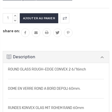
Stock
AUGMENTER
actuel
LA
DIMINUER
QUANTITÉ
LA
:
share on:
:
QUANTITÉ
:
Description
ROUND GLASS ROUGH-EDGE CONVEX 2 6/16inch
DOME EN VERRE ROND A BORD DEPOLI 60mm.
RUNDES KONVEX GLAS MIT ROHEM RAND 60mm