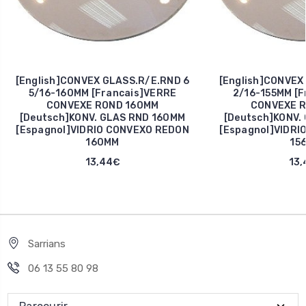
[English]CONVEX GLASS.R/E.RND 6
[English]CONVEX
5/16-160MM [Francais]VERRE
2/16-155MM [F
CONVEXE ROND 160MM
CONVEXE R
[Deutsch]KONV. GLAS RND 160MM
[Deutsch]KONV.
[Espagnol]VIDRIO CONVEXO REDON
[Espagnol]VIDRI
160MM
15
13,44€
13,
Sarrians
06 13 55 80 98